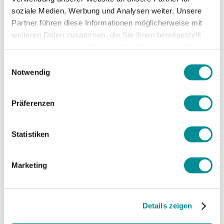
unser Pikettdienst ausserhalb der normalen
soziale Medien, Werbung und Analysen weiter. Unsere
Geschäftszeiten sowie an Wochenenden und
Partner führen diese Informationen möglicherweise mit
Feiertagen zur Seite. Auf Wunsch ist unser
weiteren Daten zusammen, die Sie ihnen bereitgestellt
Servicemonteur in nützlicher Frist vor Ort um die
haben oder die sie im Rahmen Ihrer Nutzung der Dienste
Störung so rasch wie möglich zu beheben.
gesammelt haben.
Einwilligungsauswahl
Notwendig
+41 79 526 87 58
Präferenzen
Statistiken
Marketing
Details zeigen
Preise und Konditionen