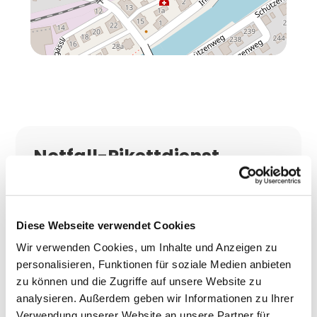
Notfall-Pikettdienst
Wir sind auch für Sie da, wenn andere schon
Feierabend haben! Hat etwa Ihr Backofen
ausgerechnet am Weihnachtsabend eine
Diese Webseite verwendet Cookies
Störung? Bleibt Ihr Boiler nach Feierabend
Wir verwenden Cookies, um Inhalte und Anzeigen zu
plötzlich kalt? Oder wird ein Teil Ihrer elektrischen
personalisieren, Funktionen für soziale Medien anbieten
Installationen am Wochenende Opfer eines
zu können und die Zugriffe auf unsere Website zu
Blitzschlags?
analysieren. Außerdem geben wir Informationen zu Ihrer
Genau für solche elektrischen Notfälle steht Ihnen
Verwendung unserer Website an unsere Partner für