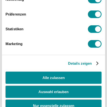
Präferenzen
elentec GmbH
Statistiken
Brennerstrasse 16
CH-3550 Langnau i. E.
+41 34 408 10 00
Marketing
info@elentec.ch
Details zeigen
Öffnungszeiten
Alle zulassen
Montag
07:00 - 12:00
13:15 - 17:30
Auswahl erlauben
Dienstag
07:00 - 12:00
13:15 - 17:30
Nur essenzielle zulassen