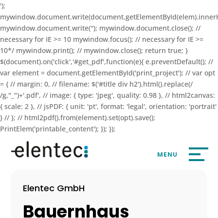
');
mywindow.document.write(document.getElementById(elem).inner
mywindow.document.write(''); mywindow.document.close(); //
necessary for IE >= 10 mywindow.focus(); // necessary for IE >=
10*/ mywindow.print(); // mywindow.close(); return true; }
$(document).on('click','#get_pdf',function(e){ e.preventDefault(); //
var element = document.getElementById('print_project'); // var opt
= { // margin: 0, // filename: $('#title div h2').html().replace(/
/g,"_")+'.pdf', // image: { type: 'jpeg', quality: 0.98 }, // html2canvas:
{ scale: 2 }, // jsPDF: { unit: 'pt', format: 'legal', orientation: 'portrait'
} // }; // html2pdf().from(element).set(opt).save();
PrintElem('printable_content'); }); });
Elentec GmbH
Bauernhaus