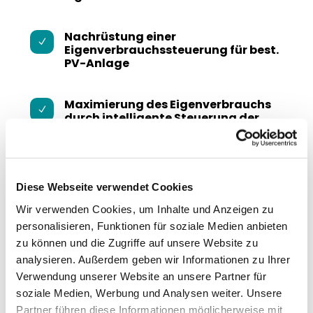
Nachrüstung einer
N
Eigenverbrauchssteuerung für best.
PV-Anlage
Maximierung des Eigenverbrauchs
N
durch intelligente Steuerung der
Wärmepumpe
Diese Webseite verwendet Cookies
Monitoring, Überwachung und
N
Eigenverbrauchssteuerung über
Wir verwenden Cookies, um Inhalte und Anzeigen zu
SolarLog
personalisieren, Funktionen für soziale Medien anbieten
zu können und die Zugriffe auf unsere Website zu
analysieren. Außerdem geben wir Informationen zu Ihrer
Verwendung unserer Website an unsere Partner für
soziale Medien, Werbung und Analysen weiter. Unsere
Partner führen diese Informationen möglicherweise mit