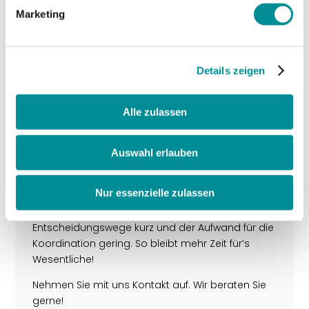
Marketing
Details zeigen
Alle zulassen
Auswahl erlauben
Nehmen Sie Kontakt auf
Nur essenzielle zulassen
Unsere Stärke liegt darin, Planung und Ausführung
aus einer Hand anzubieten. Dadurch bleiben die
Entscheidungswege kurz und der Aufwand für die
Koordination gering. So bleibt mehr Zeit für’s
Wesentliche!
Nehmen Sie mit uns Kontakt auf. Wir beraten Sie
gerne!