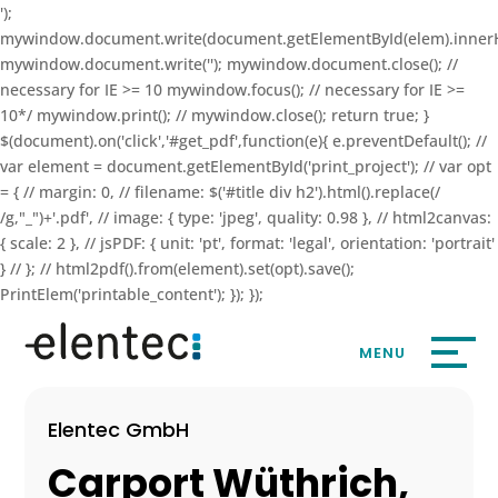
');
mywindow.document.write(document.getElementById(elem).inner
mywindow.document.write(''); mywindow.document.close(); //
necessary for IE >= 10 mywindow.focus(); // necessary for IE >=
10*/ mywindow.print(); // mywindow.close(); return true; }
$(document).on('click','#get_pdf',function(e){ e.preventDefault(); //
var element = document.getElementById('print_project'); // var opt
= { // margin: 0, // filename: $('#title div h2').html().replace(/
/g,"_")+'.pdf', // image: { type: 'jpeg', quality: 0.98 }, // html2canvas:
{ scale: 2 }, // jsPDF: { unit: 'pt', format: 'legal', orientation: 'portrait'
} // }; // html2pdf().from(element).set(opt).save();
PrintElem('printable_content'); }); });
Elentec GmbH
Carport Wüthrich,