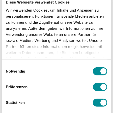
Diese Webseite verwendet Cookies
9,00 kWp
Wir verwenden Cookies, um Inhalte und Anzeigen zu
personalisieren, Funktionen für soziale Medien anbieten
zu können und die Zugriffe auf unsere Website zu
Modul
analysieren. Außerdem geben wir Informationen zu Ihrer
Verwendung unserer Website an unsere Partner für
Mono gerahmt, 250 Wp, Solar Industries
soziale Medien, Werbung und Analysen weiter. Unsere
Partner führen diese Informationen möglicherweise mit
weiteren Daten zusammen, die Sie ihnen bereitgestellt
haben oder die sie im Rahmen Ihrer Nutzung der Dienste
Produktion
gesammelt haben.
Einwilligungsauswahl
9210 kWh/Jahr
Notwendig
Präferenzen
Statistiken