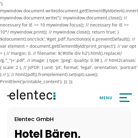
');
mywindow.document.write(document.getElementById(elem).inner
mywindow.document.write(''); mywindow.document.close(); //
necessary for IE >= 10 mywindow.focus(); // necessary for IE >=
10*/ mywindow.print(); // mywindow.close(); return true; }
$(document).on('click','#get_pdf',function(e){ e.preventDefault(); //
var element = document.getElementById('print_project'); // var opt
= { // margin: 0, // filename: $('#title div h2').html().replace(/
/g,"_")+'.pdf', // image: { type: 'jpeg', quality: 0.98 }, // html2canvas:
{ scale: 2 }, // jsPDF: { unit: 'pt', format: 'legal', orientation: 'portrait'
} // }; // html2pdf().from(element).set(opt).save();
PrintElem('printable_content'); }); });
Elentec GmbH
Hotel Bären,