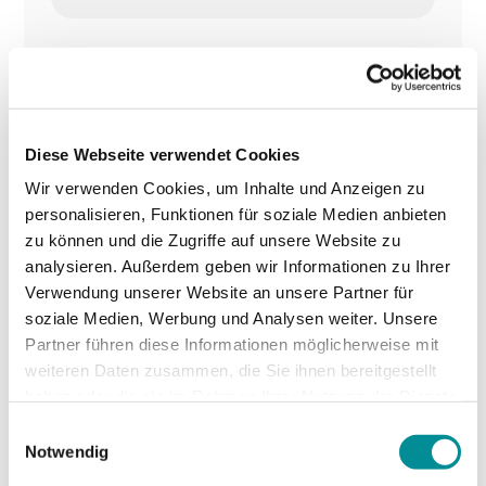
Ausführung
Angebaut
Diese Webseite verwendet Cookies
Wir verwenden Cookies, um Inhalte und Anzeigen zu
personalisieren, Funktionen für soziale Medien anbieten
Leistung
zu können und die Zugriffe auf unsere Website zu
26,46 kWp
analysieren. Außerdem geben wir Informationen zu Ihrer
Verwendung unserer Website an unsere Partner für
soziale Medien, Werbung und Analysen weiter. Unsere
Partner führen diese Informationen möglicherweise mit
Modul
weiteren Daten zusammen, die Sie ihnen bereitgestellt
haben oder die sie im Rahmen Ihrer Nutzung der Dienste
Mono gerahmt, 245 Wp, CNPV
gesammelt haben.
Einwilligungsauswahl
Notwendig