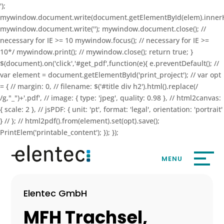
');
mywindow.document.write(document.getElementById(elem).inner
mywindow.document.write(''); mywindow.document.close(); //
necessary for IE >= 10 mywindow.focus(); // necessary for IE >=
10*/ mywindow.print(); // mywindow.close(); return true; }
$(document).on('click','#get_pdf',function(e){ e.preventDefault(); //
var element = document.getElementById('print_project'); // var opt
= { // margin: 0, // filename: $('#title div h2').html().replace(/
/g,"_")+'.pdf', // image: { type: 'jpeg', quality: 0.98 }, // html2canvas:
{ scale: 2 }, // jsPDF: { unit: 'pt', format: 'legal', orientation: 'portrait'
} // }; // html2pdf().from(element).set(opt).save();
PrintElem('printable_content'); }); });
Elentec GmbH
MFH Trachsel,